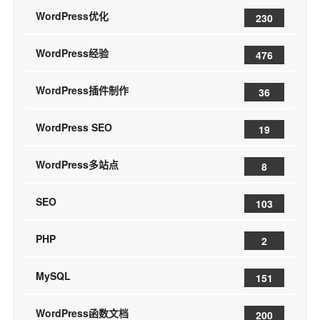
WordPress优化
230
WordPress经验
476
WordPress插件制作
36
WordPress SEO
19
WordPress多站点
8
SEO
103
PHP
2
MySQL
151
WordPress函数文档
200