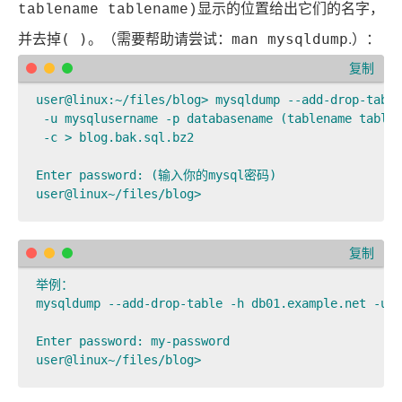
tablename tablename)显示的位置给出它们的名字，
。（需要帮助请尝试：
.）：
( )
man mysqldump
并去掉
复制
user@linux:~/files/blog> mysqldump --add-drop-table
 -u mysqlusername -p databasename (tablename tablen
 -c > blog.bak.sql.bz2

Enter password: (输入你的mysql密码)

user@linux~/files/blog>
复制
举例：

mysqldump --add-drop-table -h db01.example.net -u d
Enter password: my-password
