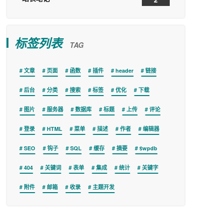
标签列表
TAG
文章
页面
函数
插件
header
链接
后台
分类
搜索
标签
优化
下载
图片
服务器
数据库
标题
上传
评论
登录
HTML
菜单
描述
作者
编辑器
SEO
钩子
SQL
缓存
摘要
$wpdb
404
关键词
表单
集成
统计
关键字
附件
邮箱
收录
主题开发