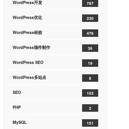
WordPress开发
787
WordPress优化
230
WordPress经验
476
WordPress插件制作
36
WordPress SEO
19
WordPress多站点
8
SEO
103
PHP
2
MySQL
151