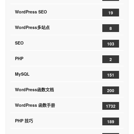
WordPress SEO
19
WordPress多站点
8
SEO
103
PHP
2
MySQL
151
WordPress函数文档
200
WordPress 函数手册
1732
PHP 技巧
189