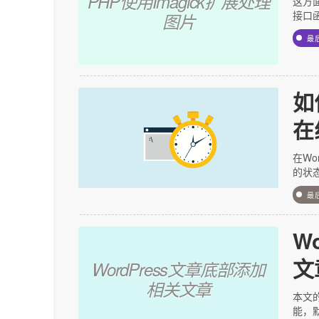
PHP使用Imagick扩展处理
这方
接口函数
图片
最
如
在
在Wo
的状
最
W
文
WordPress文章底部添加
相关文章
本文的
能，默