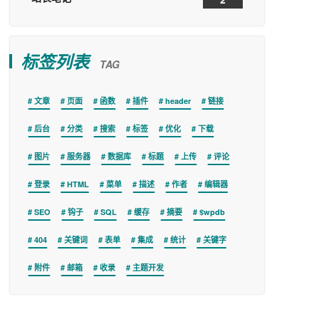
标签列表
TAG
文章
页面
函数
插件
header
链接
后台
分类
搜索
标签
优化
下载
图片
服务器
数据库
标题
上传
评论
登录
HTML
菜单
描述
作者
编辑器
SEO
钩子
SQL
缓存
摘要
$wpdb
404
关键词
表单
集成
统计
关键字
附件
邮箱
收录
主题开发