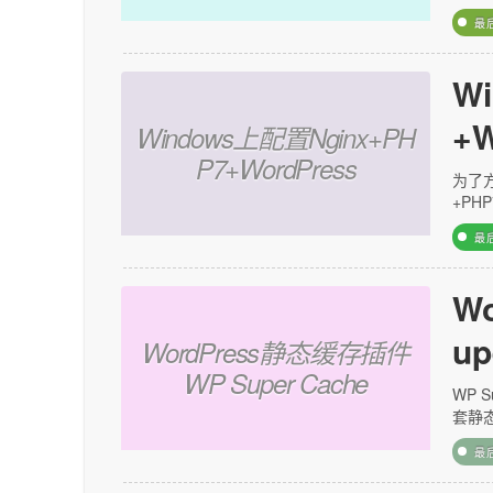
最
W
+W
Windows上配置Nginx+PH
P7+WordPress
为了方
+PHP
最
W
up
WordPress静态缓存插件
WP Super Cache
WP 
套静态
最