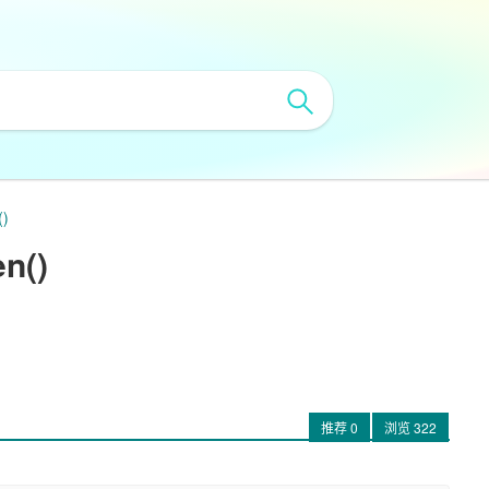
()
n()
推荐
0
浏览
322