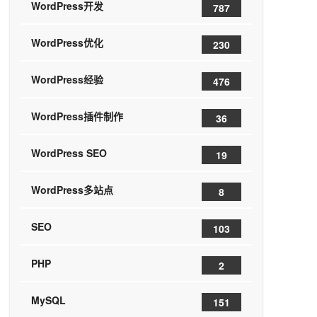
WordPress开发
787
WordPress优化
230
WordPress经验
476
WordPress插件制作
36
WordPress SEO
19
WordPress多站点
8
SEO
103
PHP
2
MySQL
151