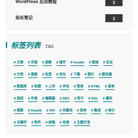
WordPress 后台教程
2
站长笔记
2
标签列表
TAG
文章
页面
函数
插件
header
链接
后台
分类
搜索
标签
优化
下载
图片
服务器
数据库
标题
上传
评论
登录
HTML
菜单
描述
作者
编辑器
SEO
钩子
SQL
缓存
摘要
$wpdb
404
关键词
表单
集成
统计
关键字
附件
邮箱
收录
主题开发