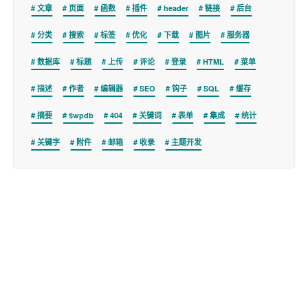
文章
页面
函数
插件
header
链接
后台
分类
搜索
标签
优化
下载
图片
服务器
数据库
标题
上传
评论
登录
HTML
菜单
描述
作者
编辑器
SEO
钩子
SQL
缓存
摘要
$wpdb
404
关键词
表单
集成
统计
关键字
附件
邮箱
收录
主题开发
Copyright © 2026
WPer.net
版权所有.
商务联系 wper_net@163.com
site-info:wordpress=7.0.3&php=8.4.11&mysql=8034&posts=12756&pages=7&
categories=35&tags=100&links=0&plugins=0&cnd=0&php_microtime=0.1959s
&timer_stop=0.2649s&sql_queries=53
sitemap
iconfont