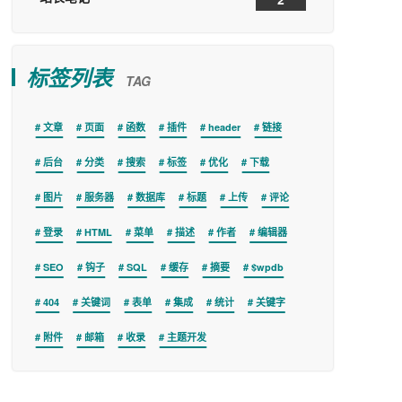
标签列表
TAG
文章
页面
函数
插件
header
链接
后台
分类
搜索
标签
优化
下载
图片
服务器
数据库
标题
上传
评论
登录
HTML
菜单
描述
作者
编辑器
SEO
钩子
SQL
缓存
摘要
$wpdb
404
关键词
表单
集成
统计
关键字
附件
邮箱
收录
主题开发