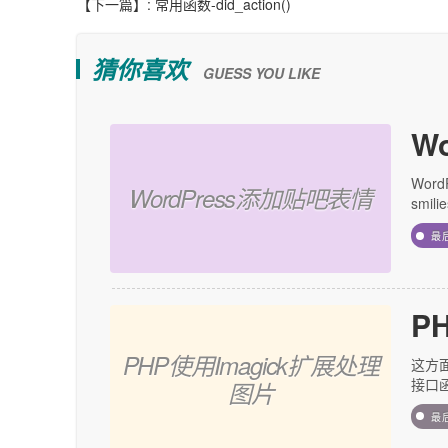
【下一篇】:
常用函数-did_action()
猜你喜欢
GUESS YOU LIKE
W
Wor
WordPress添加贴吧表情
smil
最
P
PHP使用Imagick扩展处理
这方
接口函数
图片
最