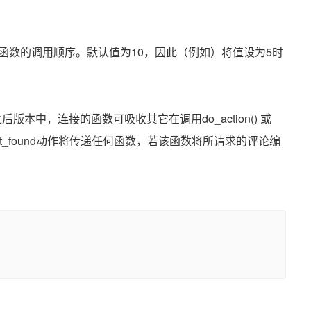
函数的调用顺序。默认值为10，因此（例如）将值设为5时
及之后版本中，连接的函数可吸收其它在调用do_action() 或
_id_not_found动作将传递任何函数，若该函数将所请求的评论编