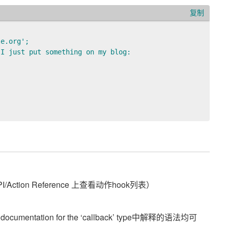
复制
e.org';     

I just put something on my blog: 

tion Reference 上查看动作hook列表）
tation for the ‘callback’ type中解释的语法均可