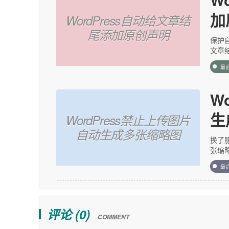
加
WordPress自动给文章结
尾添加原创声明
保护
文章
最
W
生
WordPress禁止上传图片
自动生成多张缩略图
换了
张缩
最
评论 (
0
)
COMMENT