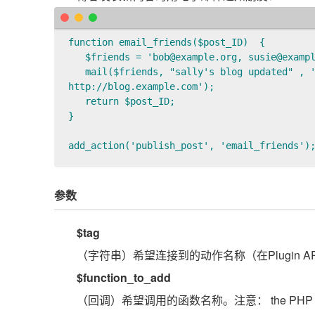
function email_friends($post_ID)  {     

   $friends = 'bob@example.org, susie@exampl
   mail($friends, "sally's blog updated" , '
http://blog.example.com');     

   return $post_ID;  

}    

参数
$tag
（字符串）希望连接到的动作名称（在Plugin API/Ac
$function_to_add
（回调）希望调用的函数名称。注意： the PHP documen