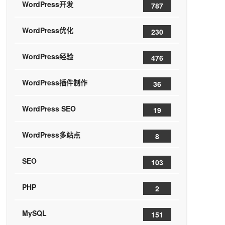
WordPress开发
787
WordPress优化
230
WordPress经验
476
WordPress插件制作
36
WordPress SEO
19
WordPress多站点
8
SEO
103
PHP
2
MySQL
151