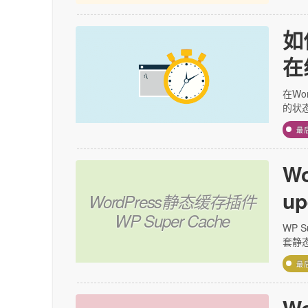
如
在
在Wo
的状
最
W
up
WordPress静态缓存插件
WP Super Cache
WP 
套静态
最
W