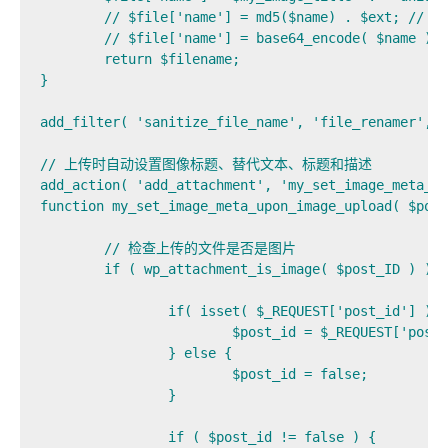
	// $file['name'] = md5($name) . $ext; // md5 method

	// $file['name'] = base64_encode( $name ) . $ext; // base64 method

	return $filename;

}

add_filter( 'sanitize_file_name', 'file_renamer', 1
// 上传时自动设置图像标题、替代文本、标题和描述

add_action( 'add_attachment', 'my_set_image_meta_up
function my_set_image_meta_upon_image_upload( $post
	// 检查上传的文件是否是图片

	if ( wp_attachment_is_image( $post_ID ) ) {

		if( isset( $_REQUEST['post_id'] ) ) {

			$post_id = $_REQUEST['post_id'];

		} else {

			$post_id = false;

		}

		if ( $post_id != false ) {
