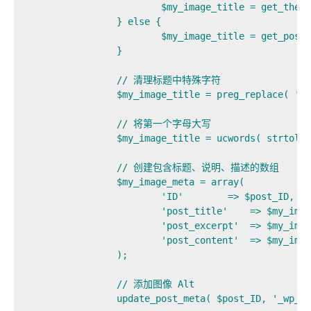
			$my_image_title = get_the_title( $post_id );

		} else {

			$my_image_title = get_post( $post_ID )->post_title;

		}

		// 清理标题中特殊字符

		$my_image_title = preg_replace( '%s*[-_s]+s*%', ' ',  $my_image_title );

		// 将第一个字母大写

		$my_image_title = ucwords( strtolower( $my_image_title ) );

		// 创建包含标题、说明、描述的数组

		$my_image_meta = array(

			'ID'        => $post_ID,             // ID

			'post_title'    => $my_image_title,  // 图像标题

			'post_excerpt'  => $my_image_title,  // 图像说明

			'post_content'  => $my_image_title,  // 图像描述

		);

		// 添加图像 Alt

		update_post_meta( $post_ID, '_wp_attachment_image_alt', $my_image_title );
