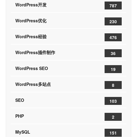
WordPress开发
787
WordPress优化
230
WordPress经验
476
WordPress插件制作
36
WordPress SEO
19
WordPress多站点
8
SEO
103
PHP
2
MySQL
151