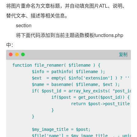
将图片重命名为文章标题，并自动填充图片ATL、说明、
替代文本、描述等相关信息。
section
将下面代码添加到当前主题函数模板functions.php
中：
复制
function file_renamer( $filename ) {

	$info = pathinfo( $filename );

	$ext  = empty( $info['extension'] ) ? '' : '.' . $info['extension'];

	$name = basename( $filename, $ext );

	if( $post_id = array_key_exists( "post_id", $_POST) ? $_POST["post_id"] : null ) {

		if($post = get_post($post_id)) {

			return $post->post_title . $ext;

		}

	}

	$my_image_title = $post;

	$file['name'] = $my_image_title  . - uniqid() . $ext; // uniqid method
