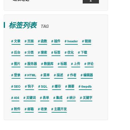
标签列表
TAG
文章
页面
函数
插件
header
链接
后台
分类
搜索
标签
优化
下载
图片
服务器
数据库
标题
上传
评论
登录
HTML
菜单
描述
作者
编辑器
SEO
钩子
SQL
缓存
摘要
$wpdb
404
关键词
表单
集成
统计
关键字
附件
邮箱
收录
主题开发