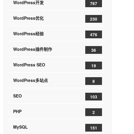
WordPress开发
787
WordPress优化
230
WordPress经验
476
WordPress插件制作
36
WordPress SEO
19
WordPress多站点
8
SEO
103
PHP
2
MySQL
151