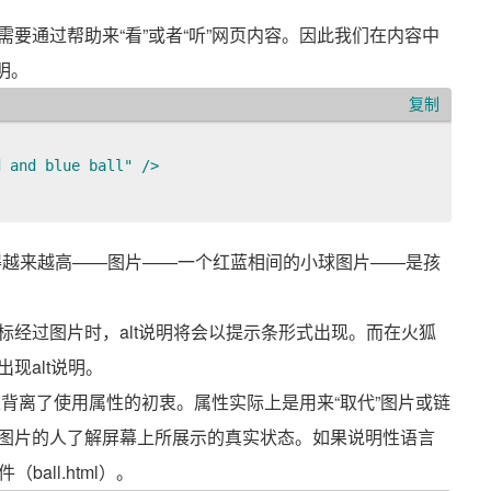
要通过帮助来“看”或者“听”网页内容。因此我们在内容中
明。
复制
 and blue ball" /> 

得越来越高——图片——一个红蓝相间的小球图片——是孩
鼠标经过图片时，alt说明将会以提示条形式出现。而在火狐
现alt说明。
这背离了使用属性的初衷。属性实际上是用来“取代”图片或链
图片的人了解屏幕上所展示的真实状态。如果说明性语言
all.html）。