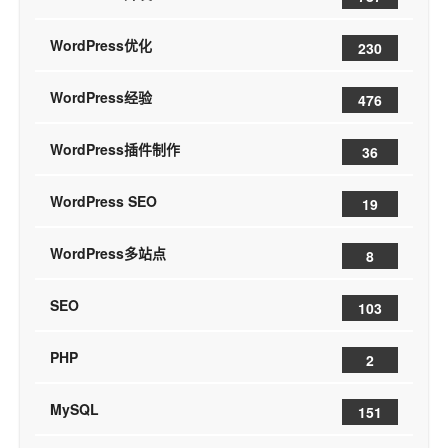
WordPress优化
230
WordPress经验
476
WordPress插件制作
36
WordPress SEO
19
WordPress多站点
8
SEO
103
PHP
2
MySQL
151