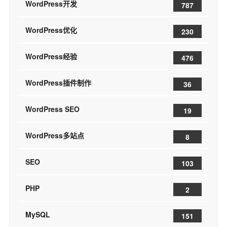
WordPress开发
787
WordPress优化
230
WordPress经验
476
WordPress插件制作
36
WordPress SEO
19
WordPress多站点
8
SEO
103
PHP
2
MySQL
151