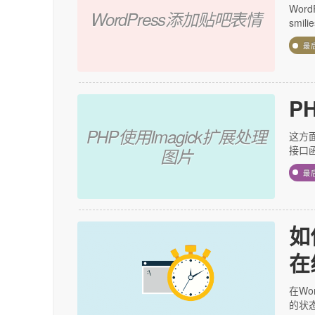
Wor
WordPress添加贴吧表情
smil
最
P
PHP使用Imagick扩展处理
这方
接口函数
图片
最
如
在
在Wo
的状