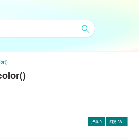
or()
lor()
推荐
0
浏览
381