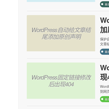
最
W
加
WordPress自动给文章结
尾添加原创声明
保护
文章
最
W
现
WordPress固定链接修改
后出现404
Wor
到网
最