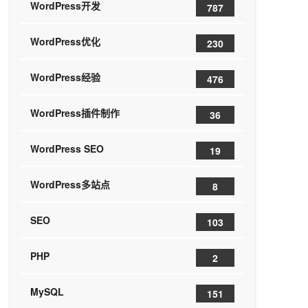
WordPress开发
787
WordPress优化
230
WordPress经验
476
WordPress插件制作
36
WordPress SEO
19
WordPress多站点
8
SEO
103
PHP
2
MySQL
151