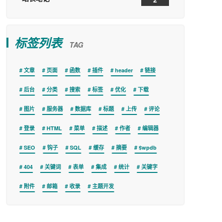
标签列表
TAG
文章
页面
函数
插件
header
链接
后台
分类
搜索
标签
优化
下载
图片
服务器
数据库
标题
上传
评论
登录
HTML
菜单
描述
作者
编辑器
SEO
钩子
SQL
缓存
摘要
$wpdb
404
关键词
表单
集成
统计
关键字
附件
邮箱
收录
主题开发