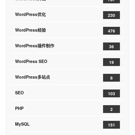
WordPress优化
230
WordPress经验
476
WordPress插件制作
36
WordPress SEO
19
WordPress多站点
8
SEO
103
PHP
2
MySQL
151