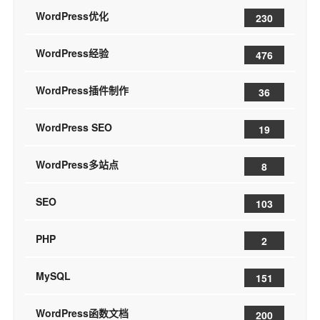
WordPress优化
230
WordPress经验
476
WordPress插件制作
36
WordPress SEO
19
WordPress多站点
8
SEO
103
PHP
2
MySQL
151
WordPress函数文档
200