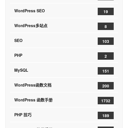
WordPress SEO
19
WordPress多站点
8
SEO
103
PHP
2
MySQL
151
WordPress函数文档
200
WordPress 函数手册
1732
PHP 技巧
189