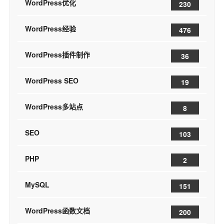
WordPress优化
230
WordPress经验
476
WordPress插件制作
36
WordPress SEO
19
WordPress多站点
8
SEO
103
PHP
2
MySQL
151
WordPress函数文档
200