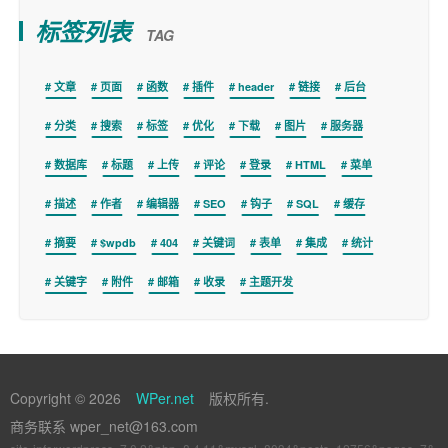
标签列表
TAG
文章
页面
函数
插件
header
链接
后台
分类
搜索
标签
优化
下载
图片
服务器
数据库
标题
上传
评论
登录
HTML
菜单
描述
作者
编辑器
SEO
钩子
SQL
缓存
摘要
$wpdb
404
关键词
表单
集成
统计
关键字
附件
邮箱
收录
主题开发
Copyright © 2026
WPer.net
版权所有.
商务联系 wper_net@163.com