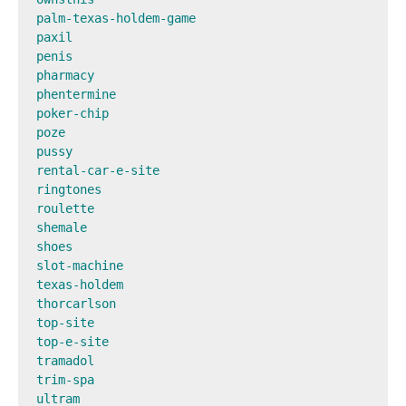
palm-texas-holdem-game

paxil

penis

pharmacy

phentermine

poker-chip

poze

pussy

rental-car-e-site

ringtones

roulette 

shemale

shoes

slot-machine

texas-holdem

thorcarlson

top-site

top-e-site

tramadol

trim-spa

ultram
