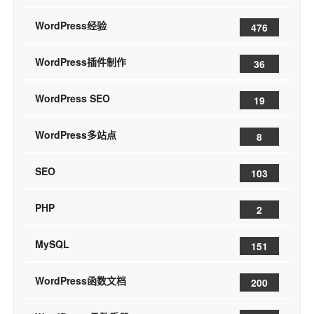
WordPress经验
476
WordPress插件制作
36
WordPress SEO
19
WordPress多站点
8
SEO
103
PHP
2
MySQL
151
WordPress函数文档
200