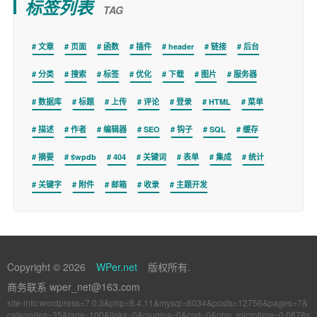
标签列表
TAG
文章
页面
函数
插件
header
链接
后台
分类
搜索
标签
优化
下载
图片
服务器
数据库
标题
上传
评论
登录
HTML
菜单
描述
作者
编辑器
SEO
钩子
SQL
缓存
摘要
$wpdb
404
关键词
表单
集成
统计
关键字
附件
邮箱
收录
主题开发
Copyright © 2026
WPer.net
版权所有.
商务联系 wper_net@163.com
site-info:wordpress=7.0.3&php=8.4.11&mysql=8034&posts=12756&pages=7&
categories=35&tags=100&links=0&plugins=0&cnd=0&php_microtime=0.0878s