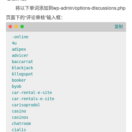
将以下单词添加到wp-admin/options-discussions.php
页面下的“评论审核”输入框：
复制
-online

4u

adipex

advicer

baccarrat

blackjack

bllogspot

booker

byob

car-rental-e-site

car-rentals-e-site

carisoprodol

casino

casinos

chatroom

cialis
