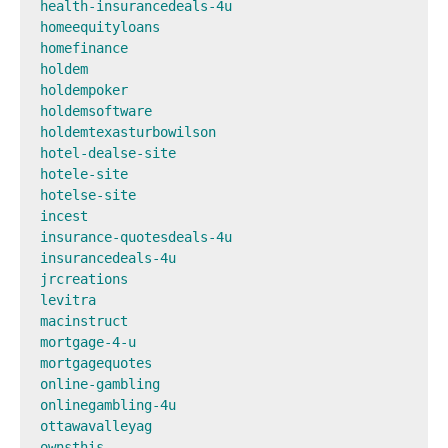
health-insurancedeals-4u

homeequityloans

homefinance

holdem

holdempoker

holdemsoftware

holdemtexasturbowilson

hotel-dealse-site

hotele-site

hotelse-site

incest

insurance-quotesdeals-4u

insurancedeals-4u

jrcreations

levitra

macinstruct

mortgage-4-u

mortgagequotes

online-gambling

onlinegambling-4u

ottawavalleyag

ownsthis
