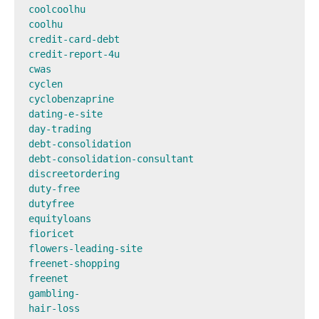
coolcoolhu

coolhu

credit-card-debt

credit-report-4u

cwas

cyclen

cyclobenzaprine

dating-e-site

day-trading

debt-consolidation

debt-consolidation-consultant

discreetordering

duty-free

dutyfree

equityloans

fioricet

flowers-leading-site

freenet-shopping

freenet

gambling-

hair-loss
