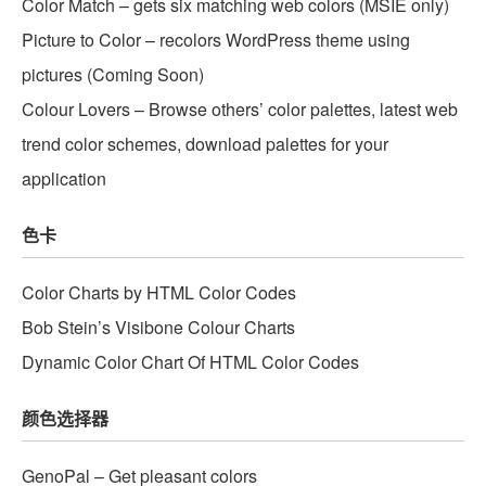
Color Match – gets six matching web colors (MSIE only)
Picture to Color – recolors WordPress theme using
pictures (Coming Soon)
Colour Lovers – Browse others’ color palettes, latest web
trend color schemes, download palettes for your
application
色卡
Color Charts by HTML Color Codes
Bob Stein’s Visibone Colour Charts
Dynamic Color Chart Of HTML Color Codes
颜色选择器
GenoPal – Get pleasant colors