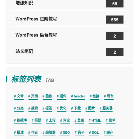
增涨知识
68
WordPress 进阶教程
555
WordPress 后台教程
2
站长笔记
2
标签列表
TAG
文章
页面
函数
插件
header
链接
后台
分类
搜索
标签
优化
下载
图片
服务器
数据库
标题
上传
评论
登录
HTML
菜单
描述
作者
编辑器
SEO
钩子
SQL
缓存