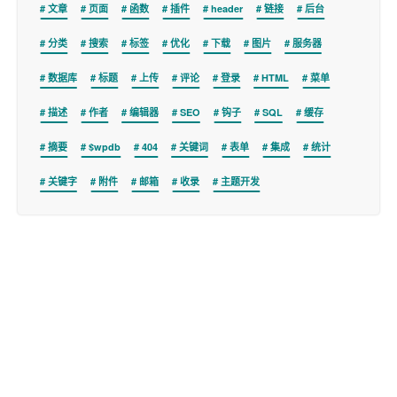
文章
页面
函数
插件
header
链接
后台
分类
搜索
标签
优化
下载
图片
服务器
数据库
标题
上传
评论
登录
HTML
菜单
描述
作者
编辑器
SEO
钩子
SQL
缓存
摘要
$wpdb
404
关键词
表单
集成
统计
关键字
附件
邮箱
收录
主题开发
Copyright © 2026
WPer.net
版权所有.
商务联系 wper_net@163.com
site-info:wordpress=7.0.2&php=8.4.11&mysql=8034&posts=12756&pages=7&
categories=35&tags=100&links=0&plugins=0&cnd=0&php_microtime=0.1418s
&timer_stop=0.2347s&sql_queries=53
sitemap
iconfont