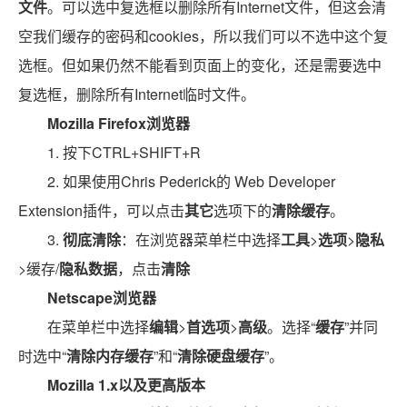
文件
。可以选中复选框以删除所有Internet文件，但这会清
空我们缓存的密码和cookies，所以我们可以不选中这个复
选框。但如果仍然不能看到页面上的变化，还是需要选中
复选框，删除所有Internet临时文件。
Mozilla Firefox浏览器
1. 按下CTRL+SHIFT+R
2. 如果使用Chris Pederick的 Web Developer
Extension插件，可以点击
其它
选项下的
清除缓存
。
3.
彻底清除
：在浏览器菜单栏中选择
工具
>
选项
>
隐私
>缓存/
隐私数据
，点击
清除
Netscape浏览器
在菜单栏中选择
编辑
>
首选项
>
高级
。选择“
缓存
”并同
时选中“
清除内存缓存
”和“
清除硬盘缓存
”。
Mozilla 1.x以及更高版本