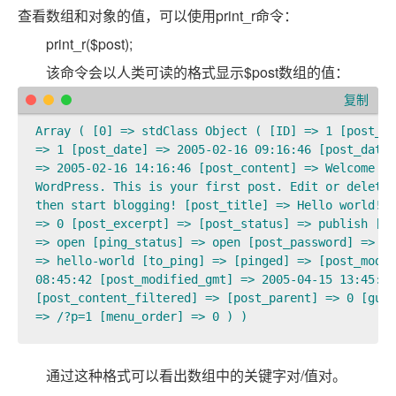
查看数组和对象的值，可以使用print_r命令：
print_r($post);
该命令会以人类可读的格式显示$post数组的值：
复制
Array ( [0] => stdClass Object ( [ID] => 1 [post_au
=> 1 [post_date] => 2005-02-16 09:16:46 [post_date_
=> 2005-02-16 14:16:46 [post_content] => Welcome to
WordPress. This is your first post. Edit or delete 
then start blogging! [post_title] => Hello world! [
=> 0 [post_excerpt] => [post_status] => publish [co
=> open [ping_status] => open [post_password] => [p
=> hello-world [to_ping] => [pinged] => [post_modif
08:45:42 [post_modified_gmt] => 2005-04-15 13:45:42
[post_content_filtered] => [post_parent] => 0 [guid
=> /?p=1 [menu_order] => 0 ) )
通过这种格式可以看出数组中的关键字对/值对。