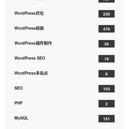
WordPress优化
230
WordPress经验
476
WordPress插件制作
36
WordPress SEO
19
WordPress多站点
8
SEO
103
PHP
2
MySQL
151