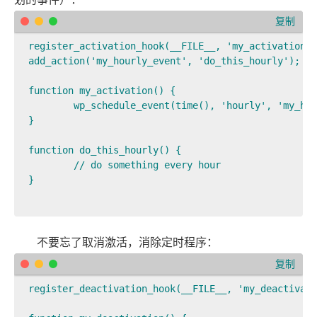
复制
register_activation_hook(__FILE__, 'my_activation')
add_action('my_hourly_event', 'do_this_hourly');

function my_activation() {

	wp_schedule_event(time(), 'hourly', 'my_hourly_event');

}

function do_this_hourly() {

	// do something every hour

}

不要忘了取消激活，消除定时程序：
复制
register_deactivation_hook(__FILE__, 'my_deactivati