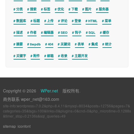
分类
搜索
标签
优化
下载
图片
服务器
数据库
标题
上传
评论
登录
HTML
菜单
描述
作者
编辑器
SEO
钩子
SQL
缓存
摘要
$wpdb
404
关键词
表单
集成
统计
关键字
附件
邮箱
收录
主题开发
Copyright © 2026
WPer.net
版权所有.
商务联系 wper_net@163.com
site-info:wordpress=7.0.2&php=8.4.11&mysql=8034&posts=12756&pages=7&
categories=35&tags=100&links=0&plugins=0&cnd=0&php_microtime=0.1288s
&timer_stop=0.2136s&sql_queries=49
sitemap
iconfont