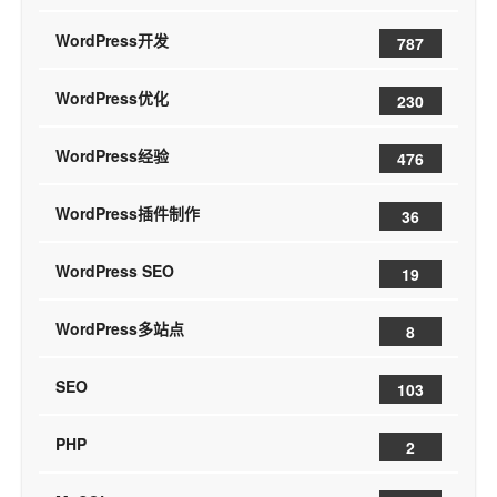
WordPress开发
787
WordPress优化
230
WordPress经验
476
WordPress插件制作
36
WordPress SEO
19
WordPress多站点
8
SEO
103
PHP
2