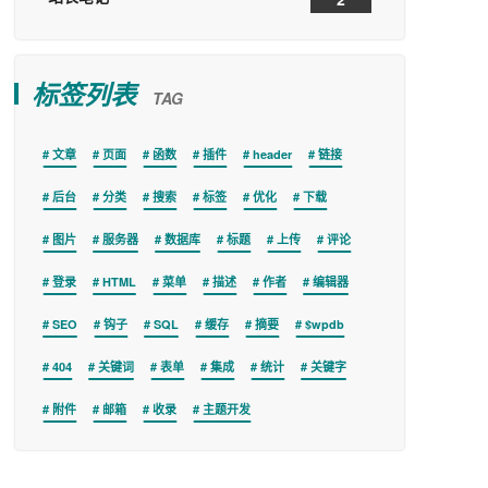
标签列表
TAG
文章
页面
函数
插件
header
链接
后台
分类
搜索
标签
优化
下载
图片
服务器
数据库
标题
上传
评论
登录
HTML
菜单
描述
作者
编辑器
SEO
钩子
SQL
缓存
摘要
$wpdb
404
关键词
表单
集成
统计
关键字
附件
邮箱
收录
主题开发