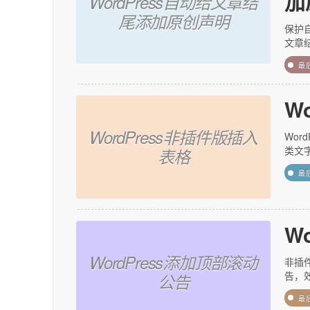
加
WordPress自动给文章结
尾添加原创声明
保护
文章
最
W
WordPress非插件版插入
Wor
类文
表格
最
W
WordPress添加顶部滚动
非插件
告，
公告
最