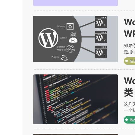
Wo
W
决
如果你
是用qu
最
W
类
这几天
一个
最