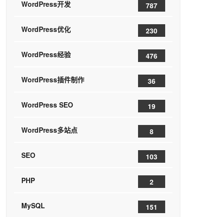
WordPress开发
787
WordPress优化
230
WordPress经验
476
WordPress插件制作
36
WordPress SEO
19
WordPress多站点
8
SEO
103
PHP
2
MySQL
151