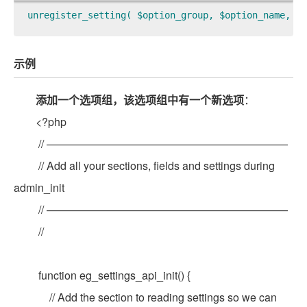
unregister_setting( $option_group, $option_name, $s
示例
添加一个选项组，该选项组中有一个新选项
：
<?php
// ——————————————————————
// Add all your sections, fields and settings during
admin_init
// ——————————————————————
//
function eg_settings_api_init() {
// Add the section to reading settings so we can