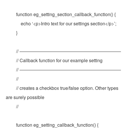
function eg_setting_section_callback_function() {
echo ‘<p>Intro text for our settings section</p>’;
}
// ——————————————————————
// Callback function for our example setting
// ——————————————————————
//
// creates a checkbox true/false option. Other types
are surely possible
//
function eg_setting_callback_function() {