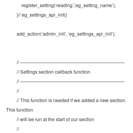
register_setting(‘reading’,’eg_setting_name’);
}// eg_settings_api_init()
add_action(‘admin_init’, ‘eg_settings_api_init’);
// ——————————————————————
// Settings section callback function
// ——————————————————————
//
// This function is needed if we added a new section.
This function
// will be run at the start of our section
//