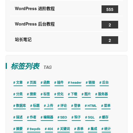
WordPress 进阶教程
555
WordPress 后台教程
2
站长笔记
2
标签列表
TAG
文章
页面
函数
插件
header
链接
后台
分类
搜索
标签
优化
下载
图片
服务器
数据库
标题
上传
评论
登录
HTML
菜单
描述
作者
编辑器
SEO
钩子
SQL
缓存
摘要
$wpdb
404
关键词
表单
集成
统计