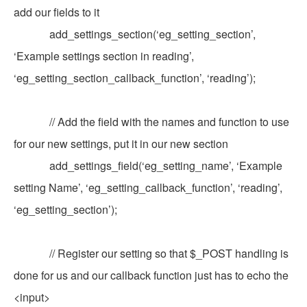
add our fields to it
add_settings_section(‘eg_setting_section’,
‘Example settings section in reading’,
‘eg_setting_section_callback_function’, ‘reading’);
// Add the field with the names and function to use
for our new settings, put it in our new section
add_settings_field(‘eg_setting_name’, ‘Example
setting Name’, ‘eg_setting_callback_function’, ‘reading’,
‘eg_setting_section’);
// Register our setting so that $_POST handling is
done for us and our callback function just has to echo the
<input>