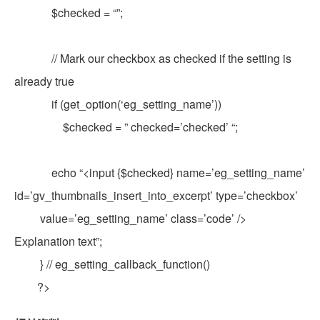
$checked = “”;
// Mark our checkbox as checked if the setting is
already true
if (get_option(‘eg_setting_name’))
$checked = ” checked=’checked’ “;
echo “<input {$checked} name=’eg_setting_name’
id=’gv_thumbnails_insert_into_excerpt’ type=’checkbox’
value=’eg_setting_name’ class=’code’ />
Explanation text”;
} // eg_setting_callback_function()
?>