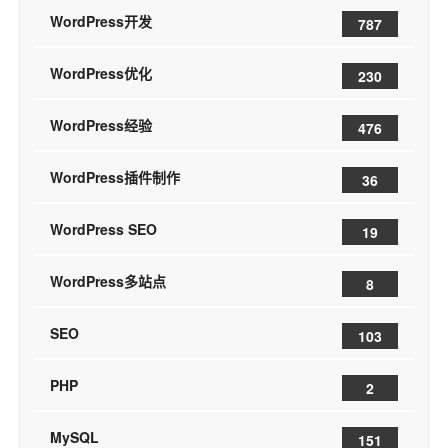
WordPress开发
787
WordPress优化
230
WordPress经验
476
WordPress插件制作
36
WordPress SEO
19
WordPress多站点
8
SEO
103
PHP
2
MySQL
151