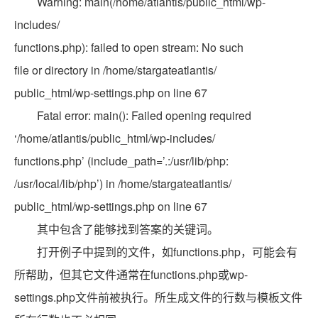
Warning: main(/home/atlantis/public_html/wp-
includes/
functions.php): failed to open stream: No such
file or directory in /home/stargateatlantis/
public_html/wp-settings.php on line 67
Fatal error: main(): Failed opening required
‘/home/atlantis/public_html/wp-includes/
functions.php’ (include_path=’.:/usr/lib/php:
/usr/local/lib/php’) in /home/stargateatlantis/
public_html/wp-settings.php on line 67
其中包含了能够找到答案的关键词。
打开例子中提到的文件，如functions.php，可能会有
所帮助，但其它文件通常在functions.php或wp-
settings.php文件前被执行。所生成文件的行数与模板文件