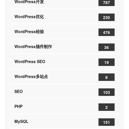
WordPress开发
787
WordPress优化
230
WordPress经验
476
WordPress插件制作
36
WordPress SEO
19
WordPress多站点
8
SEO
103
PHP
2
MySQL
151