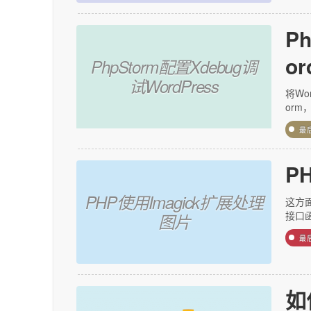
P
or
PhpStorm配置Xdebug调
试WordPress
将Wo
orm
最
P
PHP使用Imagick扩展处理
这方
接口函数
图片
最
如