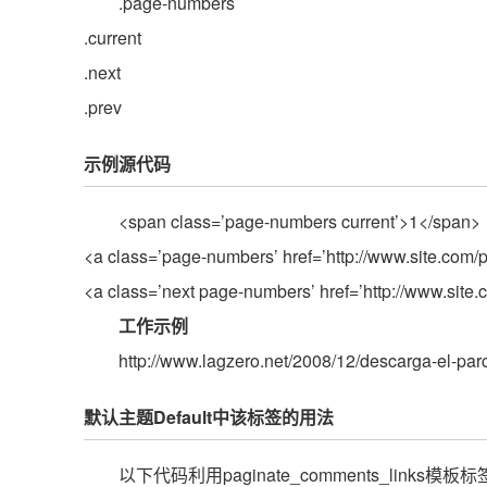
.page-numbers
.current
.next
.prev
示例源代码
<span class=’page-numbers current’>1</span>
<a class=’page-numbers’ href=’http://www.site.co
<a class=’next page-numbers’ href=’http://www.sit
工作示例
http://www.lagzero.net/2008/12/descarga-el-pa
默认主题Default中该标签的用法
以下代码利用paginate_comments_links模板标