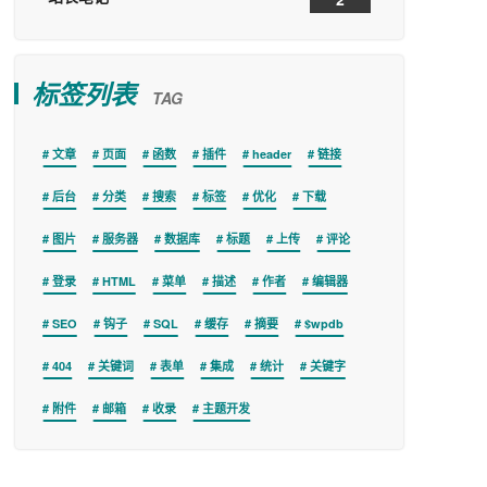
标签列表
TAG
文章
页面
函数
插件
header
链接
后台
分类
搜索
标签
优化
下载
图片
服务器
数据库
标题
上传
评论
登录
HTML
菜单
描述
作者
编辑器
SEO
钩子
SQL
缓存
摘要
$wpdb
404
关键词
表单
集成
统计
关键字
附件
邮箱
收录
主题开发