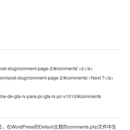
m/post-slug/comment-page-2/#comments’>2</a>
e.com/post-slug/comment-page-2/#comments’>Next ?</a>
rche-de-gta-iv-para-pc-gta-iv-pc-v1010/#comments
签，在WordPress的Default主题的comments.php文件中生