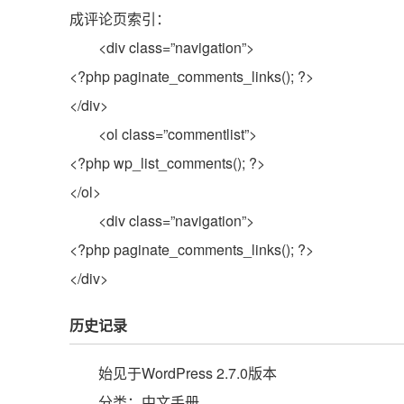
成评论页索引：
<div class=”navigation”>
<?php paginate_comments_links(); ?>
</div>
<ol class=”commentlist”>
<?php wp_list_comments(); ?>
</ol>
<div class=”navigation”>
<?php paginate_comments_links(); ?>
</div>
历史记录
始见于WordPress 2.7.0版本
分类：中文手册