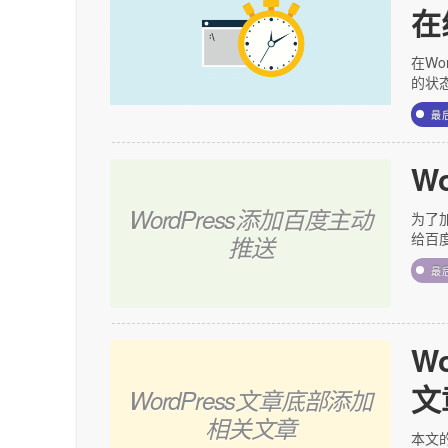
在
在Wo
的状
最
W
WordPress添加百度主动
为了
给百
推送
最
W
文
WordPress文章底部添加
相关文章
本文的