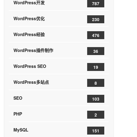
WordPress开发
787
WordPress优化
230
WordPress经验
476
WordPress插件制作
36
WordPress SEO
19
WordPress多站点
8
SEO
103
PHP
2
MySQL
151