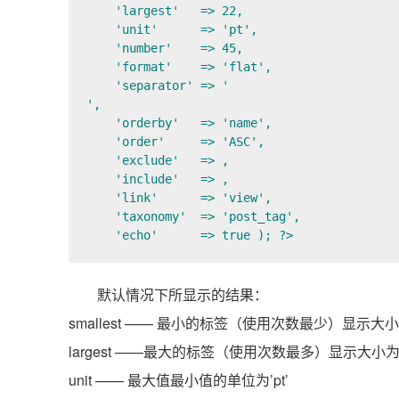
    'largest'   => 22,

    'unit'      => 'pt', 

    'number'    => 45,  

    'format'    => 'flat',

    'separator' => '

',

    'orderby'   => 'name', 

    'order'     => 'ASC',

    'exclude'   => , 

    'include'   => , 

    'link'      => 'view', 

    'taxonomy'  => 'post_tag', 

    'echo'      => true ); ?>
默认情况下所显示的结果：
smallest
—— 最小的标签（使用次数最少）显示大小
largest
——最大的标签（使用次数最多）显示大小为
unit
—— 最大值最小值的单位为’pt’