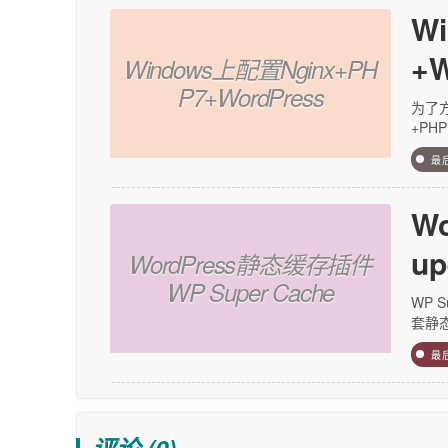
W
+W
Windows上配置Nginx+PH
P7+WordPress
为了方
+PHP
最
W
up
WordPress静态缓存插件
WP Super Cache
WP 
套静态
最
评论 (
0
)