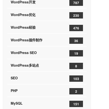
WordPress开发
787
WordPress优化
230
WordPress经验
476
WordPress插件制作
36
WordPress SEO
19
WordPress多站点
8
SEO
103
PHP
2
MySQL
151