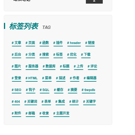
标签列表
TAG
文章
页面
函数
插件
header
链接
后台
分类
搜索
标签
优化
下载
图片
服务器
数据库
标题
上传
评论
登录
HTML
菜单
描述
作者
编辑器
SEO
钩子
SQL
缓存
摘要
$wpdb
404
关键词
表单
集成
统计
关键字
附件
邮箱
收录
主题开发