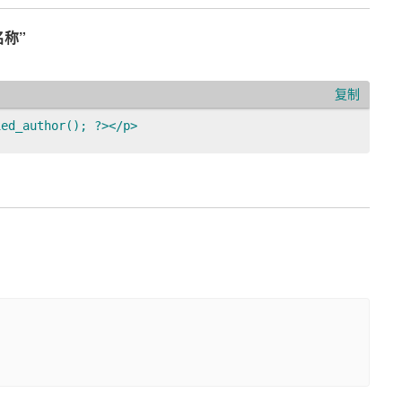
称”
复制
ied_author(); ?></p>