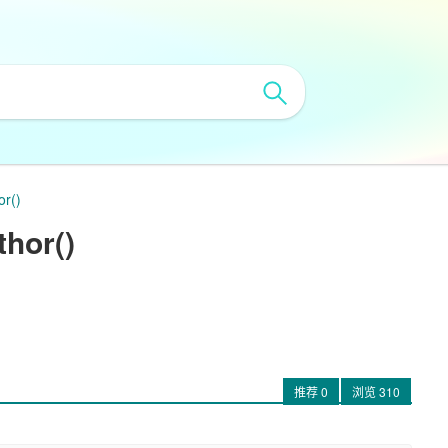
r()
hor()
推荐
0
浏览
310