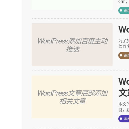
orm
最
W
WordPress添加百度主动
为了
给百
推送
最
W
文
WordPress文章底部添加
相关文章
本文的
能，默
最