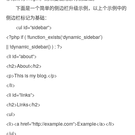
下面是一个简单的侧边栏升级示例，以上个示例中的
侧边栏标记为基础：
<ul id=”sidebar”>
<?php if ( !function_exists(‘dynamic_sidebar’)
|| !dynamic_sidebar() ) : ?>
<li id=”about”>
<h2>About</h2>
<p>This is my blog.</p>
</li>
<li id=”links”>
<h2>Links</h2>
<ul>
<li><a href=”http://example.com”>Example</a></li>
</ul>