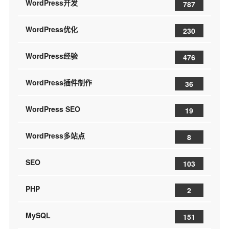
WordPress开发
787
WordPress优化
230
WordPress经验
476
WordPress插件制作
36
WordPress SEO
19
WordPress多站点
8
SEO
103
PHP
2
MySQL
151