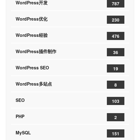
WordPress开发
787
WordPress优化
230
WordPress经验
476
WordPress插件制作
36
WordPress SEO
19
WordPress多站点
8
SEO
103
PHP
2
MySQL
151