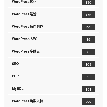
WordPress优化
230
WordPress经验
476
WordPress插件制作
36
WordPress SEO
19
WordPress多站点
8
SEO
103
PHP
2
MySQL
151
WordPress函数文档
200