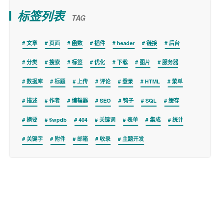
标签列表
TAG
文章
页面
函数
插件
header
链接
后台
分类
搜索
标签
优化
下载
图片
服务器
数据库
标题
上传
评论
登录
HTML
菜单
描述
作者
编辑器
SEO
钩子
SQL
缓存
摘要
$wpdb
404
关键词
表单
集成
统计
关键字
附件
邮箱
收录
主题开发
Copyright © 2026
WPer.net
版权所有.
商务联系 wper_net@163.com