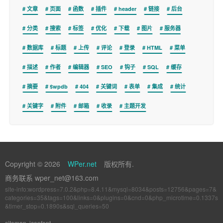
文章
页面
函数
插件
header
链接
后台
分类
搜索
标签
优化
下载
图片
服务器
数据库
标题
上传
评论
登录
HTML
菜单
描述
作者
编辑器
SEO
钩子
SQL
缓存
摘要
$wpdb
404
关键词
表单
集成
统计
关键字
附件
邮箱
收录
主题开发
Copyright © 2026
WPer.net
版权所有.
商务联系 wper_net@163.com
site-info:wordpress=7.0.2&php=8.4.11&mysql=8034&posts=12756&pages=7&
categories=35&tags=100&links=0&plugins=0&cnd=0&php_microtime=0.1337s
&timer_stop=0.1890s&sql_queries=50
sitemap
iconfont