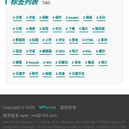
标签列表
TAG
文章
页面
函数
插件
header
链接
后台
分类
搜索
标签
优化
下载
图片
服务器
数据库
标题
上传
评论
登录
HTML
菜单
描述
作者
编辑器
SEO
钩子
SQL
缓存
摘要
$wpdb
404
关键词
表单
集成
统计
关键字
附件
邮箱
收录
主题开发
Copyright © 2026
WPer.net
版权所有.
商务联系 wper_net@163.com
site-info:wordpress=7.0.3&php=8.4.11&mysql=8034&posts=12756&pages=7&
categories=35&tags=100&links=0&plugins=0&cnd=0&php_microtime=0.1708s