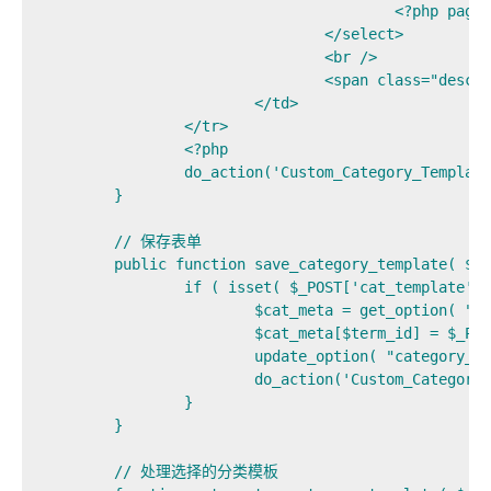
					<?php page_template_dropdown($template); ?>

				</select>

				<br />

				<span class="description"><?php _e('为此分类选择一个模板'); ?></span>

			</td>

		</tr>

		<?php

		do_action('Custom_Category_Template_ADD_FIELDS',$tag);

	}

	// 保存表单

	public function save_category_template( $term_id ) {

		if ( isset( $_POST['cat_template'] )) {

			$cat_meta = get_option( "category_templates");

			$cat_meta[$term_id] = $_POST['cat_template'];

			update_option( "category_templates", $cat_meta );

			do_action('Custom_Category_Template_SAVE_FIELDS',$term_id);

		}

	}

	// 处理选择的分类模板
