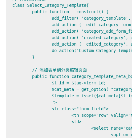
class Select_Category_Template{

	public function __construct() {

		add_filter( 'category_template', array($this,'get_custom_category_template' ));

		add_action ( 'edit_category_form_fields', array($this,'category_template_meta_box'));

		add_action( 'category_add_form_fields', array( &$this, 'category_template_meta_box') );

		add_action( 'created_category', array( &$this, 'save_category_template' ));

		add_action ( 'edited_category', array($this,'save_category_template'));

		do_action('Custom_Category_Template_constructor',$this);

	}

	// 添加表单到分类编辑页面

	public function category_template_meta_box( $tag ) {

		$t_id = $tag->term_id;

		$cat_meta = get_option( "category_templates");

		$template = isset($cat_meta[$t_id]) ? $cat_meta[$t_id] : false;

		?>

		<tr class="form-field">

			<th scope="row" valign="top"><label for="cat_Image_url"><?php _e('Category Template'); ?></label></th>

			<td>

				<select name="cat_template" id="cat_template">

					<option value='default'><?php _e('Default Template'); ?></option>
