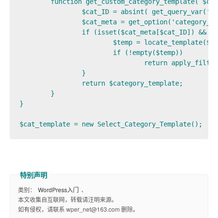
	function get_custom_category_template( $category_template ) {

		$cat_ID = absint( get_query_var('cat') );

		$cat_meta = get_option('category_templates');

		if (isset($cat_meta[$cat_ID]) && $cat_meta[$cat_ID] != 'default' ){

			$temp = locate_template($cat_meta[$cat_ID]);

			if (!empty($temp))

				return apply_filters("Custom_Category_Template_found",$temp);

		}

		return $category_template;

	}

}

$cat_template = new Select_Category_Template();
类别：
WordPress入门
、
本文收集自互联网，转载请注明来源。
如有侵权，请联系 wper_net@163.com 删除。