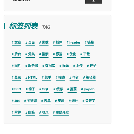
标签列表
TAG
文章
页面
函数
插件
header
链接
后台
分类
搜索
标签
优化
下载
图片
服务器
数据库
标题
上传
评论
登录
HTML
菜单
描述
作者
编辑器
SEO
钩子
SQL
缓存
摘要
$wpdb
404
关键词
表单
集成
统计
关键字
附件
邮箱
收录
主题开发