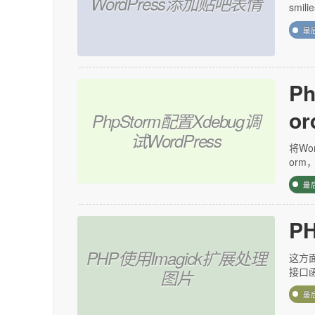
WordPress添加贴吧表情
smil
最
P
or
PhpStorm配置Xdebug调
试WordPress
将Wo
orm
最
P
PHP使用Imagick扩展处理
这方
接口函数
图片
最