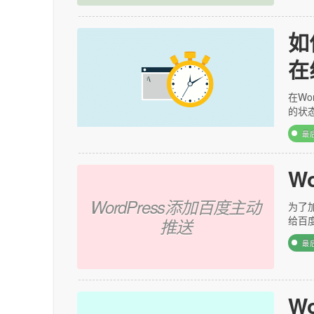
如
在
在Wo
的状
最
W
WordPress添加百度主动
为了
给百
推送
最
W