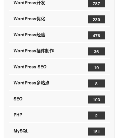
WordPress开发
787
WordPress优化
230
WordPress经验
476
WordPress插件制作
36
WordPress SEO
19
WordPress多站点
8
SEO
103
PHP
2
MySQL
151