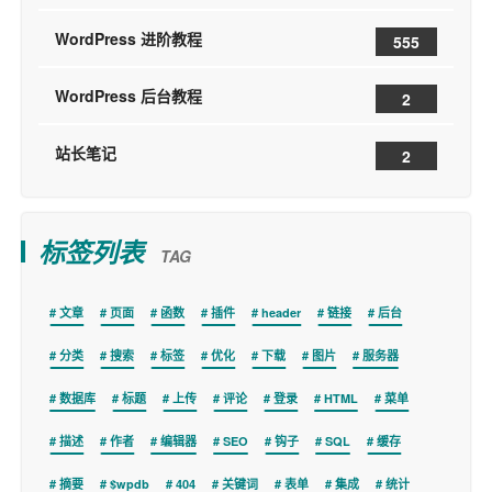
WordPress 进阶教程
555
WordPress 后台教程
2
站长笔记
2
标签列表
TAG
文章
页面
函数
插件
header
链接
后台
分类
搜索
标签
优化
下载
图片
服务器
数据库
标题
上传
评论
登录
HTML
菜单
描述
作者
编辑器
SEO
钩子
SQL
缓存
摘要
$wpdb
404
关键词
表单
集成
统计