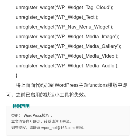
unregister_widget(‘WP_Widget_Tag_Cloud’);
unregister_widget(‘WP_Widget_Text’);
unregister_widget(‘WP_Nav_Menu_Widget’);
unregister_widget(‘WP_Widget_Media_Image’);
unregister_widget(‘WP_Widget_Media_Gallery’);
unregister_widget(‘WP_Widget_Media_Video’);
unregister_widget(‘WP_Widget_Media_Audio’);
}
将上面面代码加到WordPress主题functions模版中即
可，之前已启用的默认小工具将失效。
类别：
WordPress技巧
、
本文收集自互联网，转载请注明来源。
如有侵权，请联系 wper_net@163.com 删除。