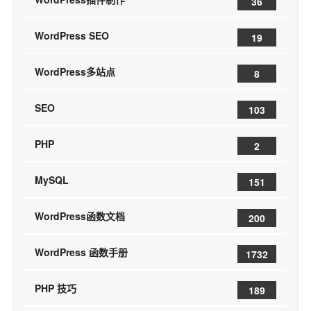
36
WordPress SEO
19
WordPress多站点
8
SEO
103
PHP
2
MySQL
151
WordPress函数文档
200
WordPress 函数手册
1732
PHP 技巧
189