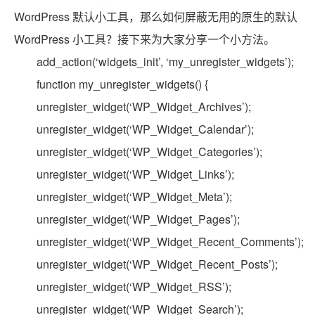
WordPress 默认小工具，那么如何屏蔽无用的原生的默认
WordPress 小工具？接下来为大家分享一个小方法。
add_action(‘widgets_init’, ‘my_unregister_widgets’);
function my_unregister_widgets() {
unregister_widget(‘WP_Widget_Archives’);
unregister_widget(‘WP_Widget_Calendar’);
unregister_widget(‘WP_Widget_Categories’);
unregister_widget(‘WP_Widget_Links’);
unregister_widget(‘WP_Widget_Meta’);
unregister_widget(‘WP_Widget_Pages’);
unregister_widget(‘WP_Widget_Recent_Comments’);
unregister_widget(‘WP_Widget_Recent_Posts’);
unregister_widget(‘WP_Widget_RSS’);
unregister_widget(‘WP_Widget_Search’);