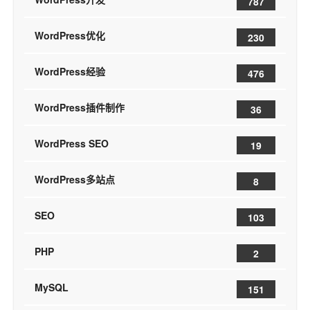
787
WordPress优化
230
WordPress经验
476
WordPress插件制作
36
WordPress SEO
19
WordPress多站点
8
SEO
103
PHP
2
MySQL
151